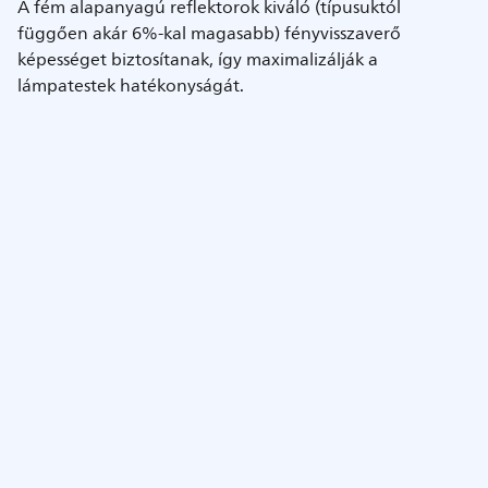
A fém alapanyagú reflektorok kiváló (típusuktól
függően akár 6%-kal magasabb) fényvisszaverő
képességet biztosítanak, így maximalizálják a
lámpatestek hatékonyságát.