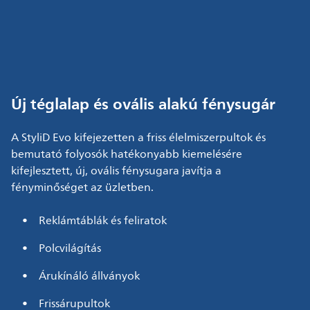
Új téglalap és ovális alakú fénysugár
A StyliD Evo kifejezetten a friss élelmiszerpultok és
bemutató folyosók hatékonyabb kiemelésére
kifejlesztett, új, ovális fénysugara javítja a
fényminőséget az üzletben.
Reklámtáblák és feliratok
Polcvilágítás
Árukínáló állványok
Frissárupultok