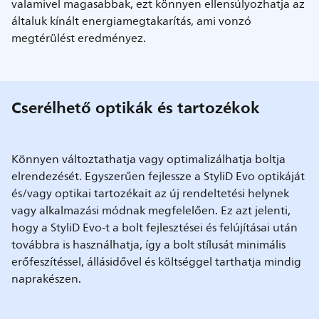
valamivel magasabbak, ezt könnyen ellensúlyozhatja az
általuk kínált energiamegtakarítás, ami vonzó
megtérülést eredményez.
Cserélhető optikák és tartozékok
Könnyen változtathatja vagy optimalizálhatja boltja
elrendezését. Egyszerűen fejlessze a StyliD Evo optikáját
és/vagy optikai tartozékait az új rendeltetési helynek
vagy alkalmazási módnak megfelelően. Ez azt jelenti,
hogy a StyliD Evo-t a bolt fejlesztései és felújításai után
továbbra is használhatja, így a bolt stílusát minimális
erőfeszítéssel, állásidővel és költséggel tarthatja mindig
naprakészen.