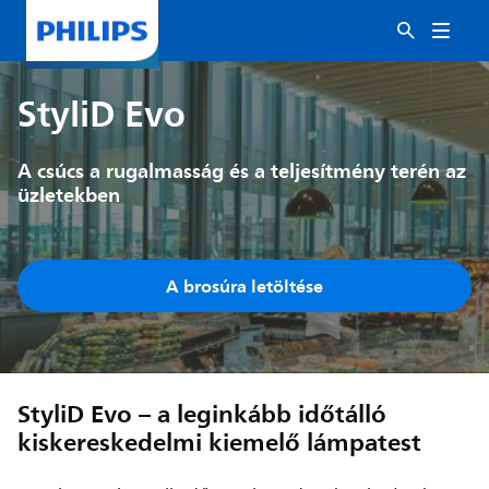
StyliD Evo
A csúcs a rugalmasság és a teljesítmény terén az
üzletekben
A brosúra letöltése
StyliD Evo – a leginkább időtálló
kiskereskedelmi kiemelő lámpatest