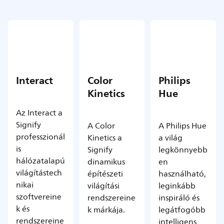
Interact
Color
Philips
Kinetics
Hue
Az Interact a
Signify
A Color
A Philips Hue
professzionál
Kinetics a
a világ
is
Signify
legkönnyebb
hálózatalapú
dinamikus
en
világítástech
építészeti
használható,
nikai
világítási
leginkább
szoftvereine
rendszereine
inspiráló és
k és
k márkája.
legátfogóbb
rendszereine
intelligens