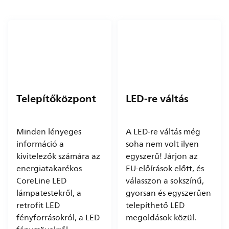
Telepítőközpont
LED-re váltás
Minden lényeges
A LED-re váltás még
információ a
soha nem volt ilyen
kivitelezők számára az
egyszerű! Járjon az
energiatakarékos
EU-előírások előtt, és
CoreLine LED
válasszon a sokszínű,
lámpatestekről, a
gyorsan és egyszerűen
retrofit LED
telepíthető LED
fényforrásokról, a LED
megoldások közül.