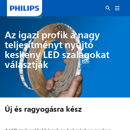
Az igazi profik a nagy
teljesítményt nyújtó
keskeny LED szalagokat
választják
Új és ragyogásra kész