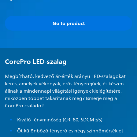
Go to product
CorePro LED-szalag
Megbízható, kedvező ár-érték arányú LED-szalagokat
keres, amelyek vékonyak, erős fényerejűek, és készen
állnak a mindennapi világítási igények kielégítésére,
miközben többet takarítanak meg? Ismerje meg a
CorePro családot!
Kiváló fényminőség (CRI 80, SDCM ≤5)
Öt különböző fényerő és négy színhőmérséklet