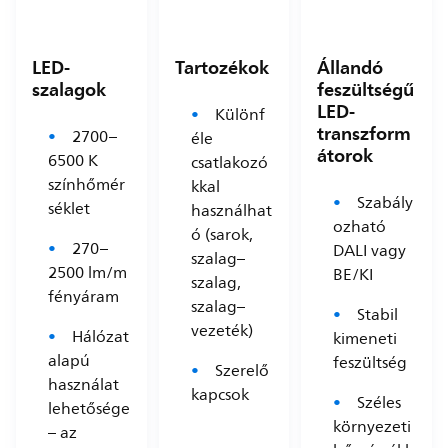
LED-
Tartozékok
Állandó
szalagok
feszültségű
LED-
Különf
transzform
2700–
éle
átorok
6500 K
csatlakozó
színhőmér
kkal
Szabály
séklet
használhat
ozható
ó (sarok,
270–
DALI vagy
szalag–
2500 lm/m
BE/KI
szalag,
fényáram
szalag–
Stabil
vezeték)
Hálózat
kimeneti
alapú
feszültség
Szerelő
használat
kapcsok
Széles
lehetősége
környezeti
– az