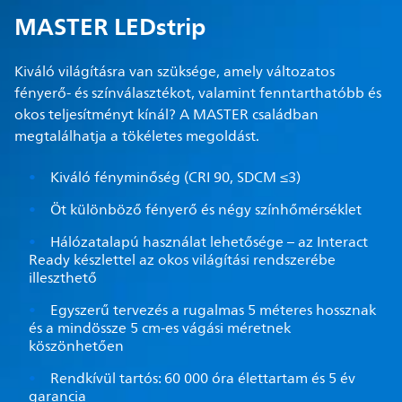
MASTER LEDstrip
Kiváló világításra van szüksége, amely változatos
fényerő- és színválasztékot, valamint fenntarthatóbb és
okos teljesítményt kínál? A MASTER családban
megtalálhatja a tökéletes megoldást.
Kiváló fényminőség (CRI 90, SDCM ≤3)
Öt különböző fényerő és négy színhőmérséklet
Hálózatalapú használat lehetősége – az Interact
Ready készlettel az okos világítási rendszerébe
illeszthető
Egyszerű tervezés a rugalmas 5 méteres hossznak
és a mindössze 5 cm-es vágási méretnek
köszönhetően
Rendkívül tartós: 60 000 óra élettartam és 5 év
garancia