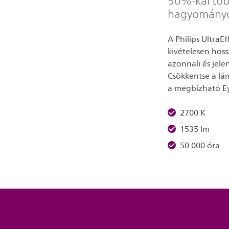
50%-kal töb
hagyományos
A Philips UltraE
kivételesen hoss
azonnali és jel
Csökkentse a lá
a megbízható Ey
2700 K
1535 lm
50 000 óra