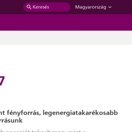
Keresés
Magyarország
7
ent fényforrás, legenergiatakarékosabb
rrásunk