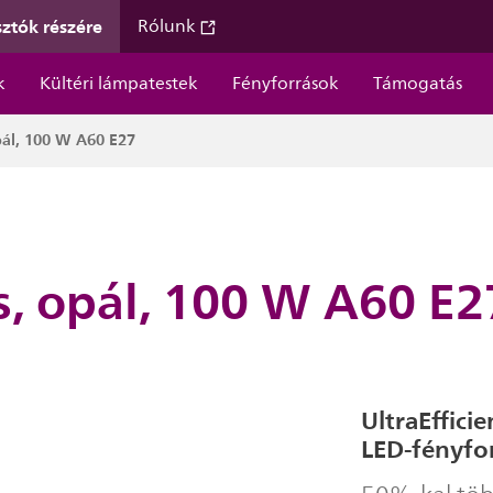
ztók részére
Rólunk
k
Kültéri lámpatestek
Fényforrások
Támogatás
pál, 100 W A60 E27
s, opál, 100 W A60 E2
UltraEffici
LED-fényfo