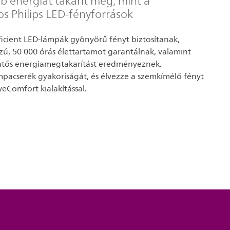
b energiát takarít meg, mint a
 Philips LED-fényforrások
fficient LED-lámpák gyönyörű fényt biztosítanak,
zú, 50 000 órás élettartamot garantálnak, valamint
entős energiamegtakarítást eredményeznek.
mpacserék gyakoriságát, és élvezze a szemkímélő fényt
eComfort kialakítással.