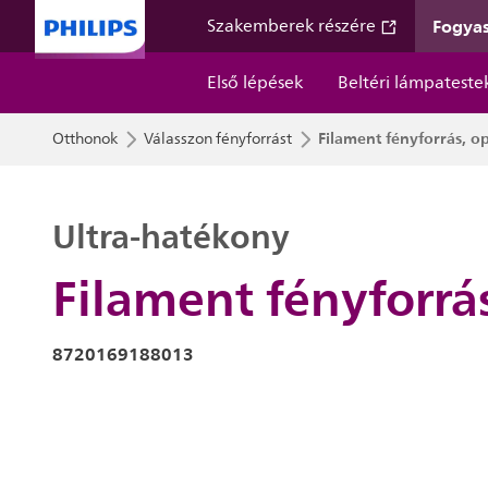
Fogyas
Szakemberek részére
Első lépések
Beltéri lámpateste
Filament fényforrás, o
Otthonok
Válasszon fényforrást
Ultra-hatékony
Filament fényforrá
8720169188013