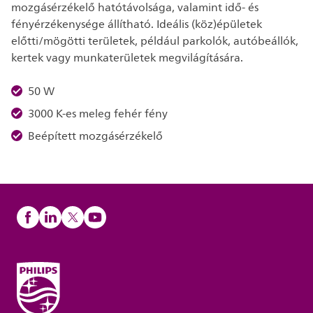
mozgásérzékelő hatótávolsága, valamint idő- és
fényérzékenysége állítható. Ideális (köz)épületek
előtti/mögötti területek, például parkolók, autóbeállók,
kertek vagy munkaterületek megvilágítására.
50 W
3000 K-es meleg fehér fény
Beépített mozgásérzékelő