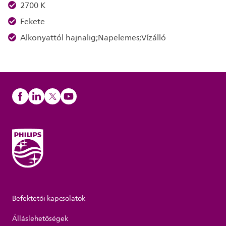
2700 K
Fekete
Alkonyattól hajnalig;Napelemes;Vízálló
Befektetői kapcsolatok
Álláslehetőségek