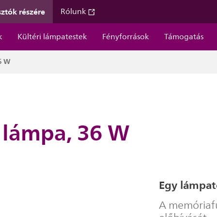
ztók részére
Rólunk
k
Kültéri lámpatestek
Fényforrások
Támogatás
6 W
 lámpa, 36 W
Egy lámpate
A memóriafun