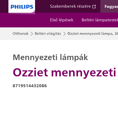
Fogyas
Szakemberek részére
Első lépések
Beltéri lámpateste
Ozziet mennyezeti lámpa, 3
Otthonok
Beltéri világítás
Mennyezeti lámpák
Ozziet mennyezeti
8719514432086