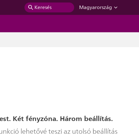
Keresés
Magyarország
st. Két fényzóna. Három beállítás.
kció lehetővé teszi az utolsó beállítás