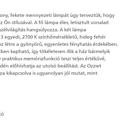
ékony, fekete mennyezeti lámpát úgy terveztük, hogy
 Ön stílusával. A fő lámpa éles, letisztult vonalait
s szélvilágítás hangsúlyozza. A két lámpa
 egyedi, 2700 K színhőmérsékletű, hideg fehér
hoz létre a gyönyörű, egyenletes fényhatás érdekében.
en kapható, így tökéletesen illik a ház bármelyik
 praktikus memóriafunkció teszi teljes értékűvé,
én előhívhatja az utolsó beállítást. Az Ozziet
a kikapcsolva is ugyanolyan jól mutat, mint
tó