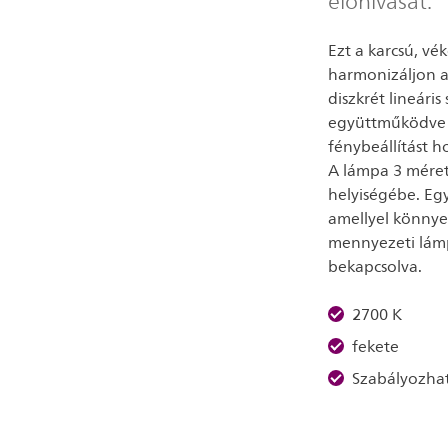
előhívását.
Ezt a karcsú, v
harmonizáljon az
diszkrét lineári
együttműködve 3
fénybeállítást 
A lámpa 3 méretb
helyiségébe. Egy
amellyel könnyed
mennyezeti lámp
bekapcsolva.
2700 K
fekete
Szabályozha