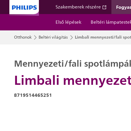
Fogyas
Szakemberek részére
Első lépések
Beltéri lámpateste
Limbali mennyezeti/fali spo
Otthonok
Beltéri világítás
Mennyezeti/fali spotlámpá
Limbali mennyezeti
8719514465251