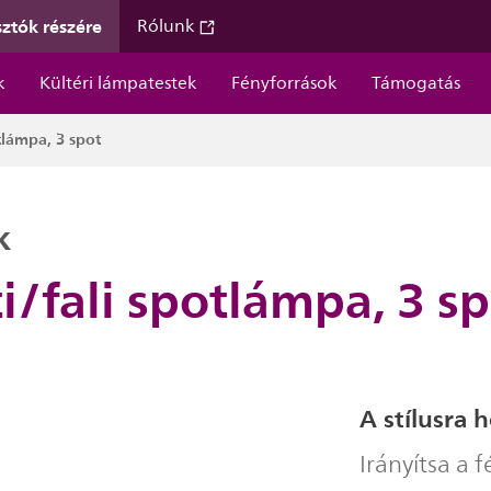
ztók részére
Rólunk
k
Kültéri lámpatestek
Fényforrások
Támogatás
tlámpa, 3 spot
k
/fali spotlámpa, 3 sp
A stílusra 
Irányítsa a f