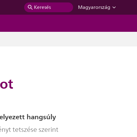
Keresés
Magyarország
ot
helyezett hangsúly
ényt tetszése szerint