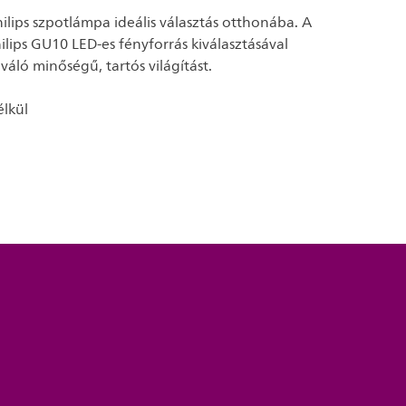
hilips szpotlámpa ideális választás otthonába. A
Philips GU10 LED-es fényforrás kiválasztásával
iváló minőségű, tartós világítást.
élkül