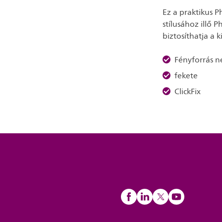
Ez a praktikus P
stílusához illő 
biztosíthatja a k
Fényforrás n
fekete
ClickFix