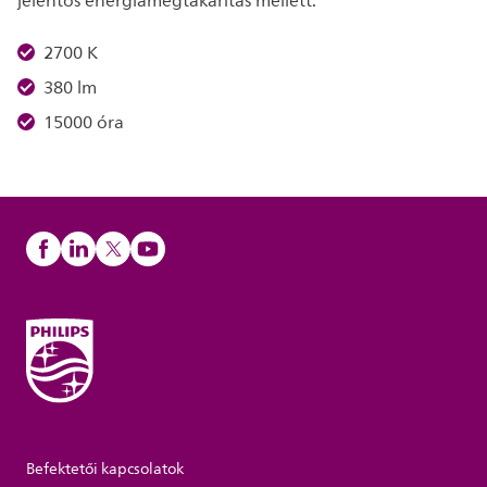
jelentős energiamegtakarítás mellett.
2700 K
380 lm
15000 óra
Befektetői kapcsolatok