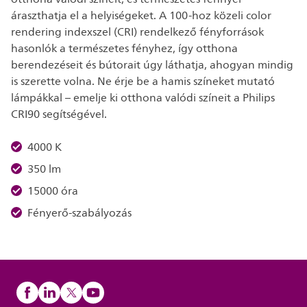
áraszthatja el a helyiségeket. A 100-hoz közeli color
rendering indexszel (CRI) rendelkező fényforrások
hasonlók a természetes fényhez, így otthona
berendezéseit és bútorait úgy láthatja, ahogyan mindig
is szerette volna. Ne érje be a hamis színeket mutató
lámpákkal – emelje ki otthona valódi színeit a Philips
CRI90 segítségével.
4000 K
350 lm
15000 óra
Fényerő-szabályozás