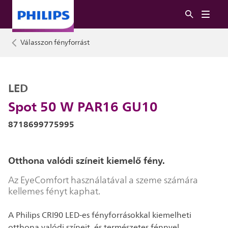
Válasszon fényforrást
LED
Spot 50 W PAR16 GU10
8718699775995
Otthona valódi színeit kiemelő fény.
Az EyeComfort használatával a szeme számára
kellemes fényt kaphat.
A Philips CRI90 LED-es fényforrásokkal kiemelheti
otthona valódi színeit, és természetes fénnyel