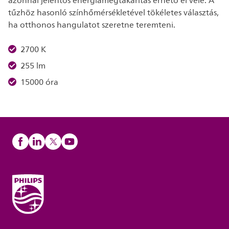
azonnal jelentős energiamegtakarítás érhető el vele. A
tűzhöz hasonló színhőmérsékletével tökéletes választás,
ha otthonos hangulatot szeretne teremteni.
2700 K
255 lm
15000 óra