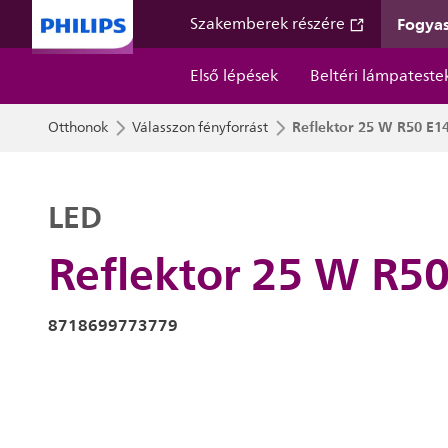
Fogyas
Szakemberek részére
Első lépések
Beltéri lámpateste
Reflektor 25 W R50 E1
Otthonok
Válasszon fényforrást
LED
Reflektor 25 W R5
8718699773779