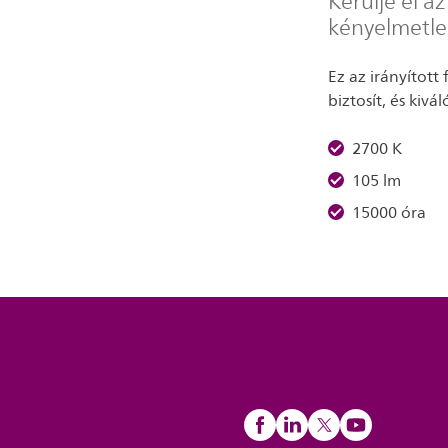
Kerülje el a
kényelmetl
Ez az irányítot
biztosít, és kiv
2700 K
105 lm
15000 óra