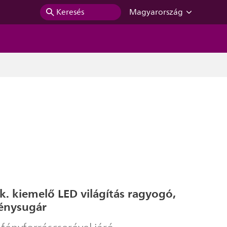
Keresés
Magyarország
ak. kiemelő LED világítás ragyogó,
fénysugár