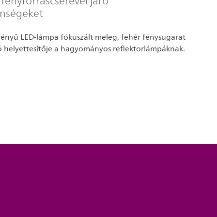
z fényforráscserével járó
enségeket
t fényű LED-lámpa fókuszált meleg, fehér fénysugarat
áló helyettesítője a hagyományos reflektorlámpáknak.