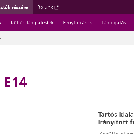
ztók részére
Rólunk
k
Kültéri lámpatestek
Fényforrások
Támogatás
4
0 E14
Tartós kial
irányított 