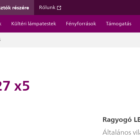
ztók részére
Rólunk
k
Kültéri lámpatestek
Fényforrások
Támogatás
5
7 x5
Ragyogó LE
Általános vi