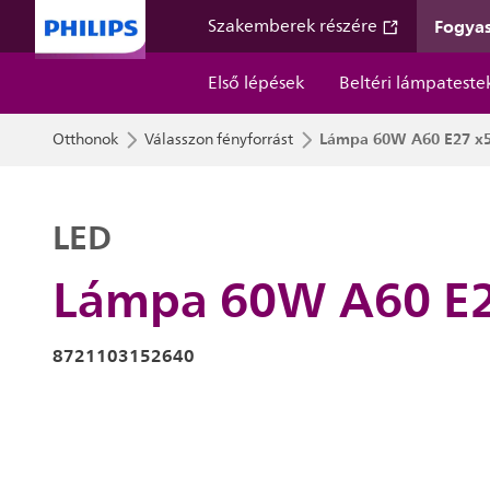
Fogyas
Szakemberek részére
Első lépések
Beltéri lámpateste
Lámpa 60W A60 E27 x
Otthonok
Válasszon fényforrást
LED
Lámpa 60W A60 E2
8721103152640