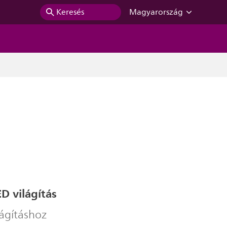
Keresés
Magyarország
D világítás
lágításhoz