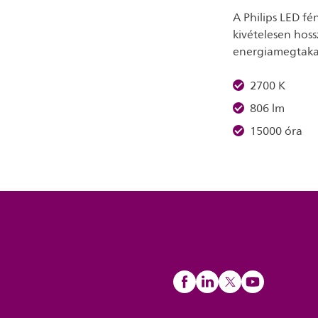
A Philips LED fé
kivételesen hoss
energiamegtakar
2700 K
806 lm
15000 óra