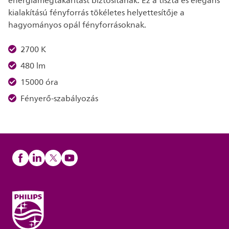
energiamegtakarítást biztosítanak. Ez a tiszta és elegáns
kialakítású fényforrás tökéletes helyettesítője a
hagyományos opál fényforrásoknak.
2700 K
480 lm
15000 óra
Fényerő-szabályozás