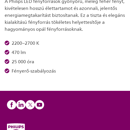
A Philips LED fényforrások gyönyörű, meleg fehér fényt,
kivételesen hosszú élettartamot és azonnali, jelentős
energiamegtakarítást biztosítanak. Ez a tiszta és elegáns
kialakítású fényforrás tökéletes helyettesítője a
hagyományos opál fényforrásoknak.
2200–2700 K
470 lm
25 000 óra
Fényerő-szabályozás