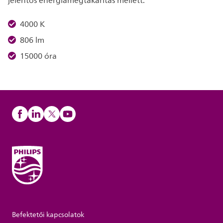
jelentős energiamegtakarítás mellett.
4000 K
806 lm
15000 óra
Befektetői kapcsolatok