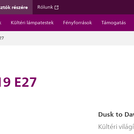
ztók részére
Rólunk
k
Kültéri lámpatestek
Fényforrások
Támogatás
27
19 E27
Dusk to D
Kültéri világ