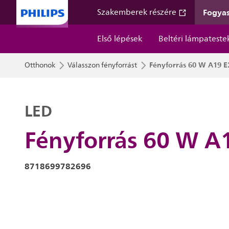
Fogyas
Szakemberek részére
Első lépések
Beltéri lámpateste
Fényforrás 60 W A19 E
Otthonok
Válasszon fényforrást
LED
Fényforrás 60 W A
8718699782696