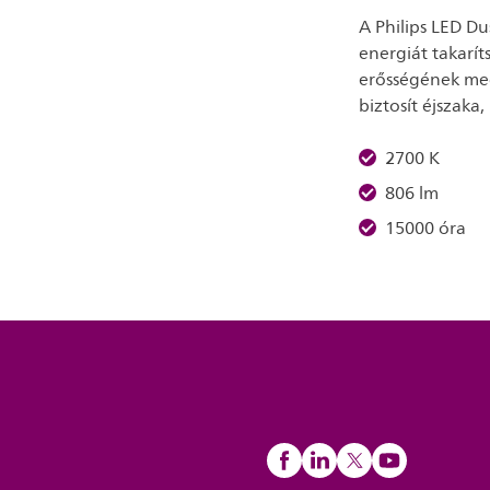
A Philips LED Du
energiát takarí
erősségének megf
biztosít éjszak
2700 K
806 lm
15000 óra