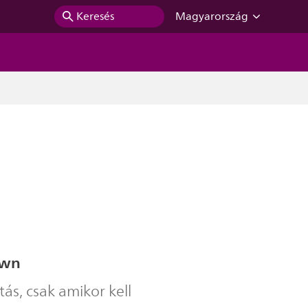
Keresés
Magyarország
awn
ítás, csak amikor kell