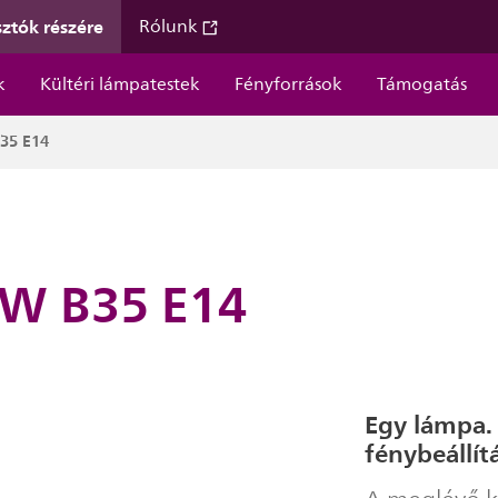
ztók részére
Rólunk
k
Kültéri lámpatestek
Fényforrások
Támogatás
B35 E14
 W B35 E14
Egy lámpa.
fénybeállítá