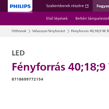
Fogyas
Szakemberek részére
Első lépések
Beltéri lámpateste
Fényforrás 40;18;9 W 
Otthonok
Válasszon fényforrást
LED
Fényforrás 40;18;9
8718699772154