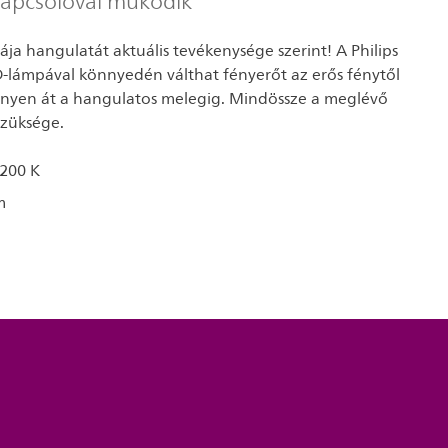
apcsolóval működik
ája hangulatát aktuális tevékenysége szerint! A Philips
-lámpával könnyedén válthat fényerőt az erős fénytől
ényen át a hangulatos melegig. Mindössze a meglévő
szüksége.
200 K
m