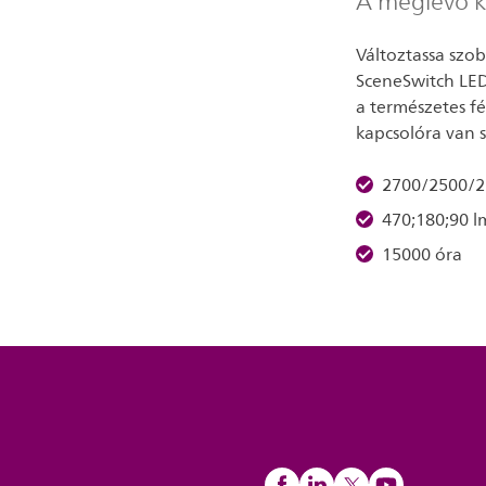
A meglévő k
Változtassa szob
SceneSwitch LED
a természetes f
kapcsolóra van 
2700/2500/2
470;180;90 l
15000 óra