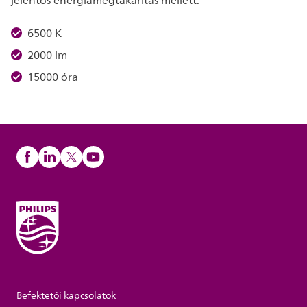
jelentős energiamegtakarítás mellett.
6500 K
2000 lm
15000 óra
Befektetői kapcsolatok