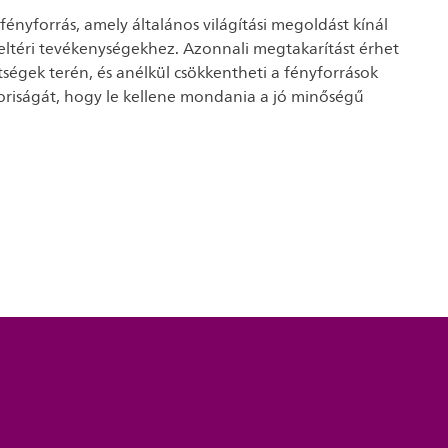
ényforrás, amely általános világítási megoldást kínál
ltéri tevékenységekhez. Azonnali megtakarítást érhet
tségek terén, és anélkül csökkentheti a fényforrások
oriságát, hogy le kellene mondania a jó minőségű