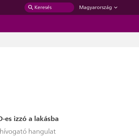
Keresés
Magyarország
-es izzó a lakásba
 hívogató hangulat