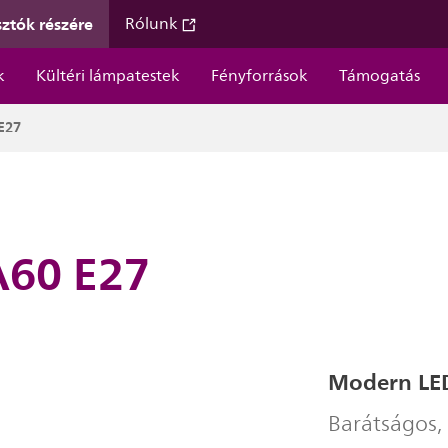
ztók részére
Rólunk
k
Kültéri lámpatestek
Fényforrások
Támogatás
E27
A60 E27
Modern LED
Barátságos,