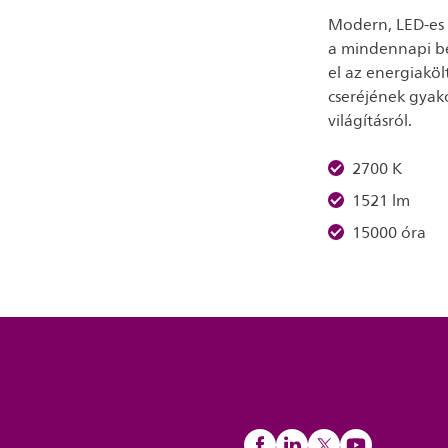
Modern, LED-es f
a mindennapi be
el az energiaköl
cseréjének gyak
világításról.
2700 K
1521 lm
15000 óra