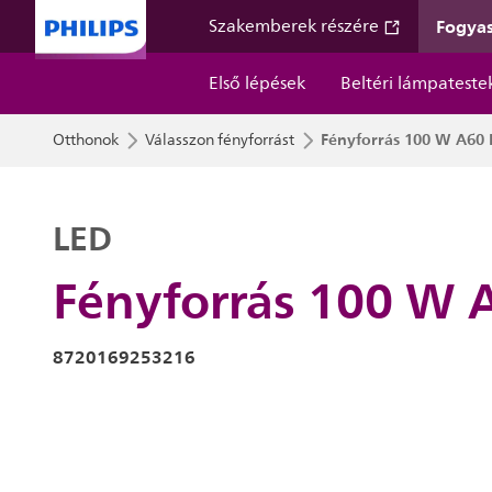
Fogyas
Szakemberek részére
Első lépések
Beltéri lámpateste
Fényforrás 100 W A60 
Otthonok
Válasszon fényforrást
LED
Fényforrás 100 W 
8720169253216