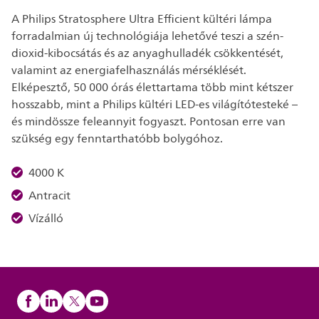
A Philips Stratosphere Ultra Efficient kültéri lámpa
forradalmian új technológiája lehetővé teszi a szén-
dioxid-kibocsátás és az anyaghulladék csökkentését,
valamint az energiafelhasználás mérséklését.
Elképesztő, 50 000 órás élettartama több mint kétszer
hosszabb, mint a Philips kültéri LED-es világítótesteké –
és mindössze feleannyit fogyaszt. Pontosan erre van
szükség egy fenntarthatóbb bolygóhoz.
4000 K
Antracit
Vízálló