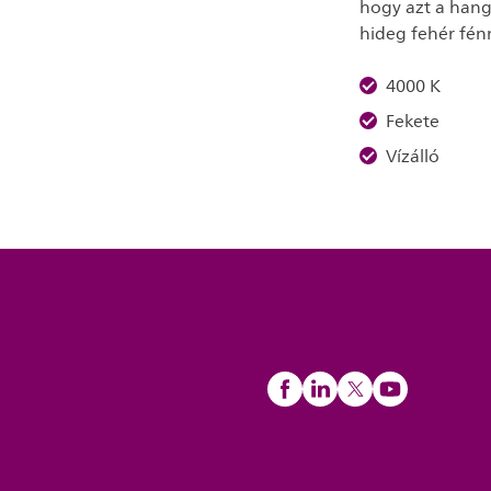
hogy azt a hang
hideg fehér fén
4000 K
Fekete
Vízálló