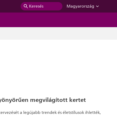
Keresés
Magyarország
gyönyörűen megvilágított kertet
tervezését a legújabb trendek és életstílusok ihlették,