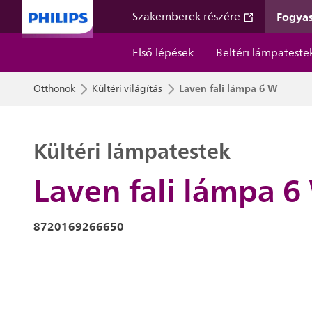
Fogyas
Szakemberek részére
Első lépések
Beltéri lámpateste
Laven fali lámpa 6 W
Otthonok
Kültéri világítás
Kültéri lámpatestek
Laven fali lámpa 6
8720169266650