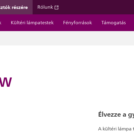
ztók részére
Rólunk
k
Kültéri lámpatestek
Fényforrások
Támogatás
 W
Élvezze a 
A kültéri lámpa 