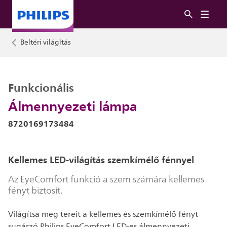
Beltéri világítás
Funkcionális
Álmennyezeti lámpa
8720169173484
Kellemes LED-világítás szemkímélő fénnyel
Az EyeComfort funkció a szem számára kellemes
fényt biztosít.
Világítsa meg tereit a kellemes és szemkímélő fényt
sugárzó Philips EyeComfort LED-es álmennyezeti