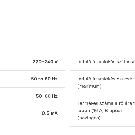
220–240 V
Induló áramlökés széless
50 to 60 Hz
Induló áramlökés csúcsér
(maximum)
50–60 Hz
Termékek száma a fő áram
lapon (16 A, B típus)
0,5 mA
(névleges)