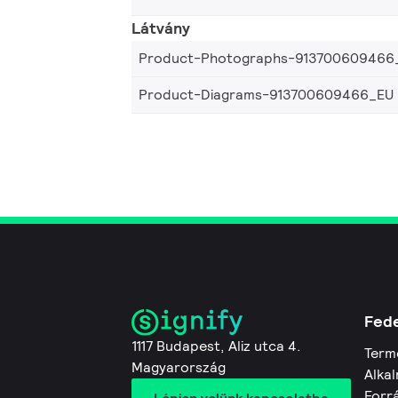
Látvány
Product-Photographs-913700609466
Product-Diagrams-913700609466_EU
Fede
1117 Budapest, Aliz utca 4.
Term
Magyarország
Alkal
Forr