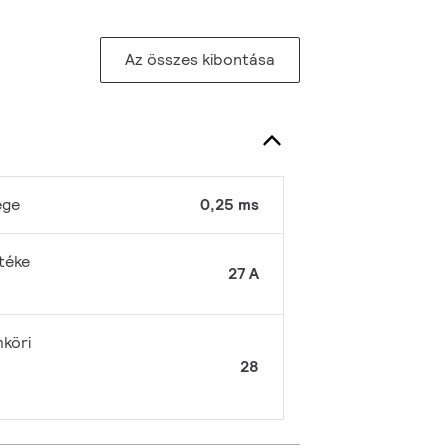
Az összes kibontása
ége
0,25 ms
téke
27 A
köri
28