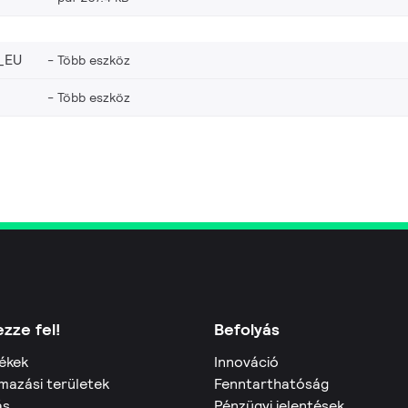
_EU
Több eszköz
Több eszköz
zze fel!
Befolyás
ékek
Innováció
mazási területek
Fenntarthatóság
ás
Pénzügyi jelentések