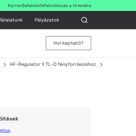
Karrier
Befektetők
Feliratkozás a hírlevélre
állalatunk
Pályázatok
Hol kapható?
HF-Regulator II TL-D fényforrásokhoz
HF-R 158 TL
öltések
ktus