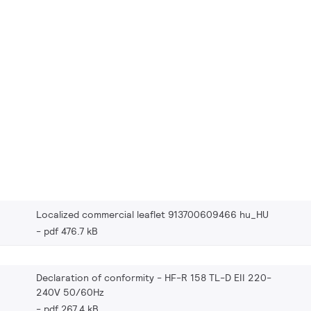
Localized commercial leaflet 913700609466 hu_HU
pdf 476.7 kB
Declaration of conformity - HF-R 158 TL-D EII 220-
240V 50/60Hz
pdf 267.4 kB