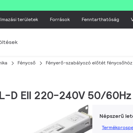
lmazási területek
Források
Fenntarthatóság
V
öltések
nika
Fénycső
Fényerő-szabályozó előtét fénycsőhöz
 TL-D EII 220-240V 50/60Hz
Népszerű let
Termékprospe